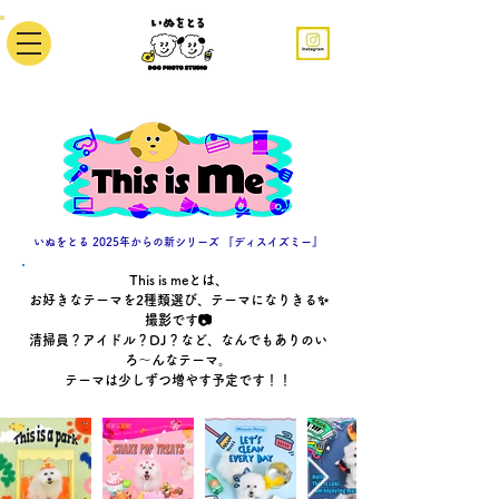
​いぬをとる 2025年からの新シリーズ 『ディスイズミー』
This is meとは、
お好きなテーマを2種類選び、テーマになりきる✨
撮影です📷
清掃員？アイドル？DJ？など、なんでもありのい
ろ〜んなテーマ。
テーマは少しずつ増やす予定です！！