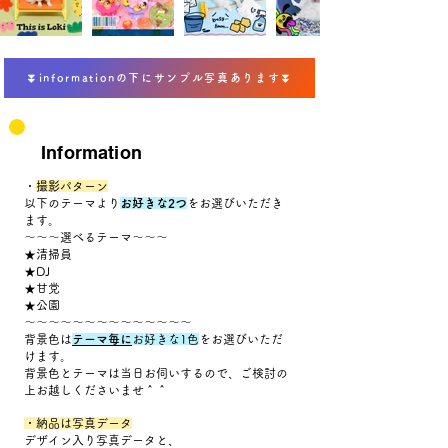
⏬informationの下にサンプル写真あります⏬
Information
​​
・撮影パターン
以下のテーマより
お好きな2つ
をお選びいただき
ます。
〜〜〜選べるテーマ〜〜〜
★清掃員
★DJ
★甘党
★公園
〜〜〜〜〜〜〜〜〜〜〜〜〜〜​
背景色は
テーマ毎に
お好きな1色
をお選びいただ
けます。
背景色とテーマは当日お伺いするので、ご検討の
上お越しくださいませ＾＾
・納品は写真データ
デザイン入り写真データと、