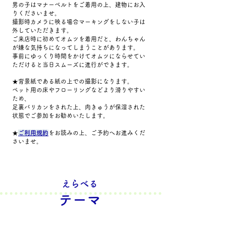
男の子はマナーベルトをご着用の上、建物にお入
りくださいませ。
撮影時カメラに映る場合マーキングをしない子は
外していただきます。
ご来店時に初めてオムツを着用だと、わんちゃん
が嫌な気持ちになってしまうことがあります。
事前にゆっくり時間をかけてオムツにならせてい
ただけると当日スムーズに進行ができます。
★背景紙である紙の上での撮影になります。
ペット用の床やフローリングなどより滑りやすい
ため、
足裏バリカンをされた上、肉きゅうが保湿された
状態でご参加をお勧めいたします。​
★
ご利用規約
をお読みの上、ご予約へお進みくだ
さいませ。
えらべる
​テーマ