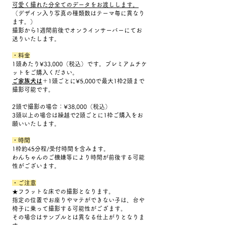
可愛く撮れた分全てのデータをお渡しします。
（デザイン入り写真の種類数はテーマ毎に異なり
ます。）
撮影から1週間前後でオンラインサーバーにてお
送りいたします。
・料金
1頭あたり¥33,000（税込）です。プレミアムチケ
ットをご購入ください。
ご家族犬は
＋1頭ごとに¥5,000で最大1枠2頭まで
撮影可能です。
2頭で撮影の場合：¥38,000（税込）
3頭以上の場合は繰越で2頭ごとに1枠ご購入をお
願いいたします。
・時間
1枠約45分程/受付時間を含みます。
わんちゃんのご機嫌等により時間が前後する可能
性がございます。​
・ご注意
★フラットな床での撮影となります。
指定の位置でお座りやマテができない子は、台や
椅子に乗って撮影する可能性がござます。
その場合はサンプルとは異なる仕上がりとなりま