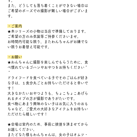
す。
また、どうしても落ち着くことができない場合は
ご希望のポーズでの撮影が難しい場合がございま
す。
・ご案内
★本シリーズの小物は当店で準備しております。
ご希望の方のみ衣装等ご持参くださいませ。
お時間内可能な限り、またわんちゃんがお嫌でな
い限りお着替え可能です。
・お願い
★わんちゃんに撮影を楽しんでもらうために、食
べ慣れているゴハンやおやつをお持ちください＾
＾
ドライフードを食べている子でそのごはんが好き
な子は、１食分丸ごとお持ちいただけると幸いで
す！
大きなかたいおやつよりも、ちょこちょこあげら
れるタイプの方が撮影でありがたいです。
食べ物にあまり興味のない子はお気に入りのおも
ちゃなど、ご愛犬の大好きなアイテムをお持ちい
ただけたら嬉しいです！
★会場は室内のため、事前に排泄を済ませてから
お越しください。
またどなた様もわんちゃんは、女の子はオムツ・