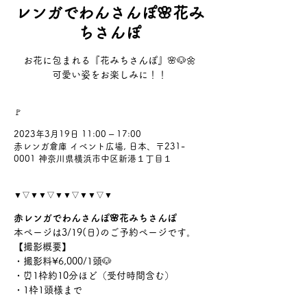
レンガでわんさんぽ🌸花み
ちさんぽ
お花に包まれる『花みちさんぽ』🌸🐶🌼
可愛い姿をお楽しみに！！
🚩
2023年3月19日 11:00 – 17:00
赤レンガ倉庫 イベント広場, 日本、〒231-
0001 神奈川県横浜市中区新港１丁目１
▼▽▼▼▽▼▼▽▼▼▽▼
赤レンガでわんさんぽ🌸花みちさんぽ
本ページは3/19(日)のご予約ページです。
【撮影概要】
・撮影料¥6,000/1頭🐶
・⏰1枠約10分ほど（受付時間含む）
・1枠1頭様まで