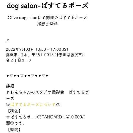
dog salon-ぱすてるポーズ
Olive dog salonにて開催のぱすてるポーズ
撮影会🐶🎨
🚩
2022年9月03日 10:30 – 17:00 JST
藤沢市, 日本、〒251-0015 神奈川県藤沢市川
名２丁目１−３
▼▽▼▼▽▼▼▽▼▼▽▼
詳細
🚩わんちゃんのスタジオ撮影会　ぱすてるポ
ーズ
🐶
ぱすてるポーズについて
🎨
【料金】
☆ぱすてるポーズSTANDARD：¥10,000/1
頭🐶です。
【時間】