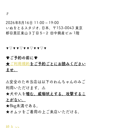
🚩
2026年8月16日 11:00 – 19:00
いぬをとるスタジオ, 日本、〒153-0043 東京
都目黒区東山３丁目５−２ 田中興産ビル 1階
▼▽▼▼▽▼▼▽▼▼▽▼
🍄ご予約の前に🍄
★
ご利用規約
をご予約ごとにお読みください
ませ。
⚠️安全のため当店は以下のわんちゃんのみご
利用いただけます。⚠️
★犬や人を
噛む、威嚇吠えする、攻撃するこ
とがない。
★8kg未満である。
★オムツをご着用の上ご来店いただける。
続き >>