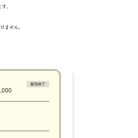
ます。
けません。
販売終了
ださいませ。
000
ションと多頭撮影は一番下に
ませ。