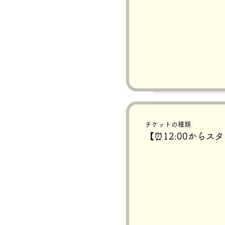
〜ご注意〜
システムの都合上、チケット
該当のチケットが完売状態に
こちらは15~120分ほど
チケットの種類
【⏰12:00からス