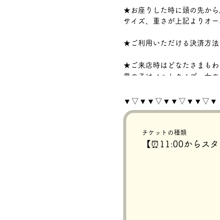
★お座りした時に頭の先から
サイズ、重さが上記よりオー
★ご利用いただける決済方法
★ご来店時はどなたさまもわ
男の子はベルトタイプ、女の
🍄ご予約の流れ🍄
▼▽▼▼▽▼▼▽▼▼▽▼
①
時間帯を選ぶ
👆
ご希望の撮影開始時間の所
②
メニューを選ぶ
👆
チケットの種類
ご希望の
メニューの数量を
【⏰11:00からス
③
オプションを選ぶ
👆
家族写真＆Meや多頭撮影
あります。
※オプションのみのご利用は
→【確定】をタップ、ご予約
ご予約が完了するとメールが