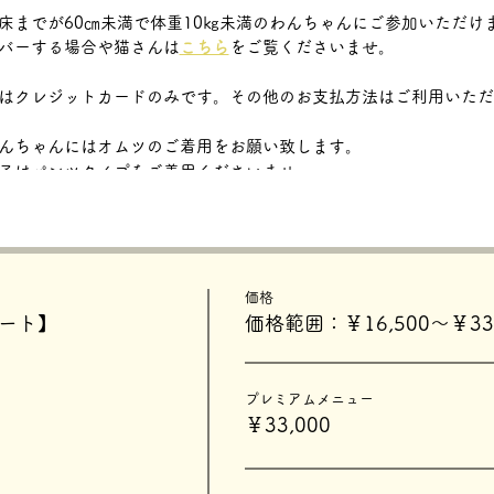
床までが60㎝未満で体重10㎏未満のわんちゃんにご参加いただけ
バーする場合や猫さんは
こちら
をご覧くださいませ。
はクレジットカードのみです。その他のお支払方法はご利用いただ
んちゃんにはオムツのご着用をお願い致します。
子はパンツタイプをご着用くださいませ。
までスクロールします。
価格
＋１に
する。チケット種別について、
チケットメニュー
をお読みく
タート】
価格範囲：￥16,500〜￥33,
をご希望の場合、
オプションや多頭撮影の数量を＋１に
する。オプ
プレミアムメニュー
不可です。
￥33,000
に進んでいただきます。
配信されます。ご予約後メールが来ない方はDMにご連絡ください