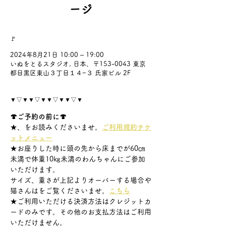
ージ
🚩
2024年8月21日 10:00 – 19:00
いぬをとるスタジオ, 日本、〒153-0043 東京
都目黒区東山３丁目１４−３ 氏家ビル 2F
▼▽▼▼▽▼▼▽▼▼▽▼
🍄ご予約の前に🍄
★
、
をお読みくださいませ。
ご利用規約
チケ
ットメニュー
★お座りした時に頭の先から床までが60㎝
未満で体重10㎏未満のわんちゃんにご参加
いただけます。
サイズ、重さが上記よりオーバーする場合や
猫さんは
をご覧くださいませ。
こちら
★ご利用いただける決済方法はクレジットカ
ードのみです。その他のお支払方法はご利用
いただけません。