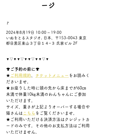
ージ
🚩
2024年8月19日 10:00 – 19:00
いぬをとるスタジオ, 日本、〒153-0043 東京
都目黒区東山３丁目１４−３ 氏家ビル 2F
▼▽▼▼▽▼▼▽▼▼▽▼
🍄ご予約の前に🍄
★
ご利用規約
、
チケットメニュー
をお読みく
ださいませ。
★お座りした時に頭の先から床までが60㎝
未満で体重10㎏未満のわんちゃんにご参加
いただけます。
サイズ、重さが上記よりオーバーする場合や
猫さんは
こちら
をご覧くださいませ。
★ご利用いただける決済方法はクレジットカ
ードのみです。その他のお支払方法はご利用
いただけません。