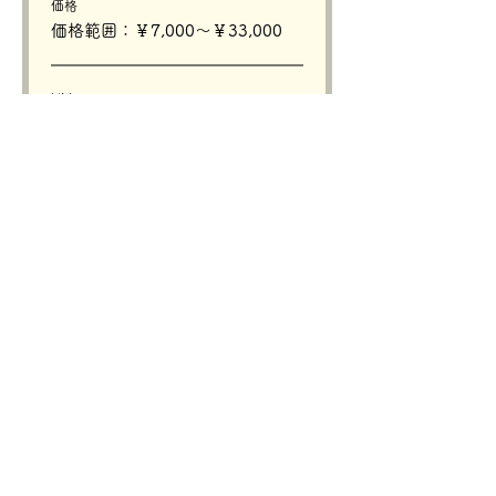
価格
価格範囲：￥7,000〜￥33,000
Hi I am
￥33,000
ぱすてるポーズ
￥16,500
BITE WAN CAKE
￥16,500
その他の価格（4）
販売終了
チケットの種類