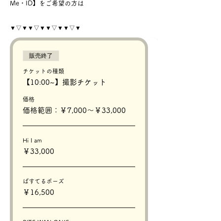
Me・ID】をご希望の方は
『そのほか』のチケットをカートに入れてくだ
さい。
▼▽▼▼▽▼▼▽▼▼▽▼
→スクロールし【確定】をタップ、ご予約に進
んでいただきます。🐶📷
販売終了
※Hi I am以外で2頭で撮影をご希望の場合は2
チケットの種類
枠連続でご予約をお願いします。2枠連続です
【10:00~】撮影チケット
とお友達と一緒に楽しめます＾＾
価格
〜ご注意〜
価格範囲：￥7,000〜￥33,000
システムの都合上、チケットをカートに入れた
状態でページを離脱されますと、
該当のチケットが完売状態になってしまいま
す。
Hi I am
こちらは15~30分ほど経ちますと元に戻るた
￥33,000
め、恐れ入りますがお時間をおいてまたお試し
くださいませ。
ぱすてるポーズ
￥16,500