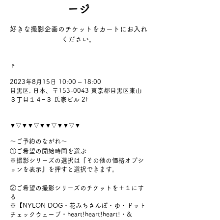
ージ
好きな撮影企画のチケットをカートにお入れ
ください。
🚩
2023年8月15日 10:00 – 18:00
目黒区, 日本、〒153-0043 東京都目黒区東山
３丁目１４−３ 氏家ビル 2F
▼▽▼▼▽▼▼▽▼▼▽▼
〜ご予約のながれ〜
①ご希望の開始時間を選ぶ
※撮影シリーズの選択は『その他の価格オプシ
ョンを表示』を押すと選択できます。
②ご希望の撮影シリーズのチケットを＋１にす
る
※【NYLON DOG・花みちさんぽ・ゆ・ドット
チェックウェーブ・heart!heart!heart!・&