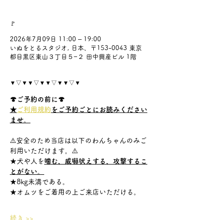
🚩
2026年7月09日 11:00 – 19:00
いぬをとるスタジオ, 日本、〒153-0043 東京
都目黒区東山３丁目５−２ 田中興産ビル 1階
▼▽▼▼▽▼▼▽▼▼▽▼
🍄ご予約の前に🍄
★
ご利用規約
をご予約ごとにお読みください
ませ。
⚠️安全のため当店は以下のわんちゃんのみご
利用いただけます。⚠️
★犬や人を
噛む、威嚇吠えする、攻撃するこ
とがない。
★8kg未満である。
★オムツをご着用の上ご来店いただける。
続き >>