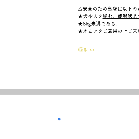
⚠️安全のため当店は以下の
★犬や人を
噛む、威嚇吠え
★8kg未満である。
★オムツをご着用の上ご来
続き >>