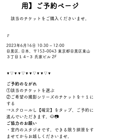
用】ご予約ページ
該当のチケットをご購入くださいませ。
🚩
2023年6月16日 10:30 – 12:00
目黒区, 日本、〒153-0043 東京都目黒区東山
３丁目１４−３ 氏家ビル 2F
▼▽▼▼▽▼▼▽▼▼▽▼
ご予約のながれ
①該当のチケットを選ぶ
②ご希望の撮影シリーズのチケットを＋１に
する
→スクロールし【確定】をタップ、ご予約に
進んでいただきます。🐶📷
ご協力のお願い
・室内のスタジオです。できる限り排泄をす
ませてからお越しくださいませ。