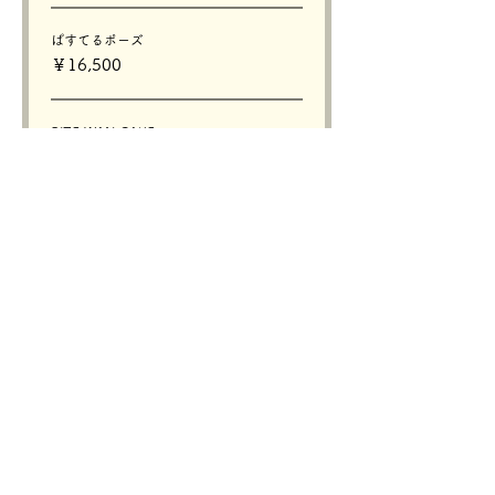
ぱすてるポーズ
￥16,500
BITE WAN CAKE
￥16,500
その他の価格（5）
販売終了
チケットの種類
【17:00~】撮影チケット
価格
価格範囲：￥7,000〜￥33,000
Hi I am