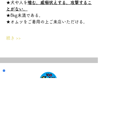
★犬や人を
噛む、威嚇吠えする、攻撃するこ
とがない。
★8kg未満である。
★オムツをご着用の上ご来店いただける。
続き >>
​NEWプロジェクト
ご質問やご相談はインスタDMにお願いします！