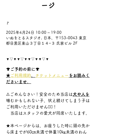
ージ
🚩
2025年4月24日 10:00 – 19:00
いぬをとるスタジオ, 日本、〒153-0043 東京
都目黒区東山３丁目１４−３ 氏家ビル 2F
▼▽▼▼▽▼▼▽▼▼▽▼
🍄ご予約の前に🍄
★
ご利用規約
、
チケットメニュー
をお読みく
ださいませ。
⚠️ごめんなさい！安全のため当店は
犬や人を
噛むかもしれない子、吠え続けてしまう子は
ご利用いただけません🙇‍♀️！
　当店はスタッフの愛犬が同席いたします。
★本ページからは、お座りした時に頭の先か
ら床までが60㎝未満で体重10㎏未満のわん