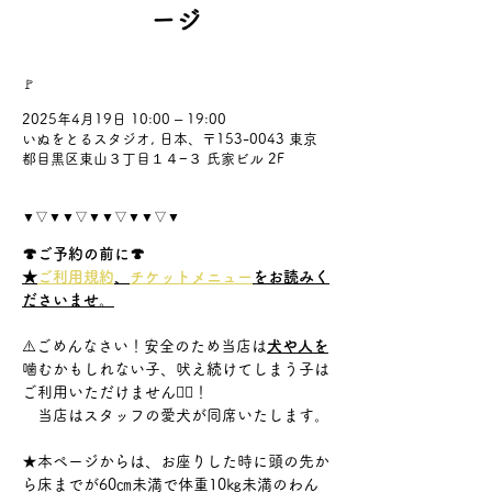
ージ
🚩
2025年4月19日 10:00 – 19:00
いぬをとるスタジオ, 日本、〒153-0043 東京
都目黒区東山３丁目１４−３ 氏家ビル 2F
▼▽▼▼▽▼▼▽▼▼▽▼
🍄ご予約の前に🍄
★
ご利用規約
、
チケットメニュー
をお読みく
ださいませ。
⚠️ごめんなさい！安全のため当店は
犬や人を
噛むかもしれない子、吠え続けてしまう子は
ご利用いただけません🙇‍♀️！
　当店はスタッフの愛犬が同席いたします。
★本ページからは、お座りした時に頭の先か
ら床までが60㎝未満で体重10㎏未満のわん