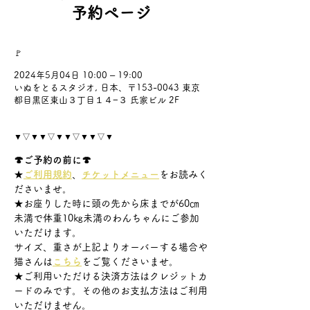
予約ページ
🚩
2024年5月04日 10:00 – 19:00
いぬをとるスタジオ, 日本、〒153-0043 東京
都目黒区東山３丁目１４−３ 氏家ビル 2F
▼▽▼▼▽▼▼▽▼▼▽▼
🍄ご予約の前に🍄
★
ご利用規約
、
チケットメニュー
をお読みく
ださいませ。
★お座りした時に頭の先から床までが60㎝
未満で体重10㎏未満のわんちゃんにご参加
いただけます。
サイズ、重さが上記よりオーバーする場合や
猫さんは
こちら
をご覧くださいませ。
★ご利用いただける決済方法はクレジットカ
ードのみです。その他のお支払方法はご利用
いただけません。