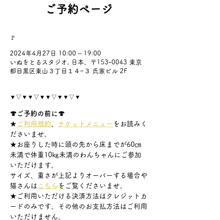
ご予約ページ
🚩
2024年4月27日 10:00 – 19:00
いぬをとるスタジオ, 日本、〒153-0043 東京
都目黒区東山３丁目１４−３ 氏家ビル 2F
▼▽▼▼▽▼▼▽▼▼▽▼
🍄ご予約の前に🍄
★
ご利用規約
、
チケットメニュー
をお読みく
ださいませ。
★お座りした時に頭の先から床までが60㎝
未満で体重10㎏未満のわんちゃんにご参加
いただけます。
サイズ、重さが上記よりオーバーする場合や
猫さんは
こちら
をご覧くださいませ。
★ご利用いただける決済方法はクレジットカ
ードのみです。その他のお支払方法はご利用
いただけません。