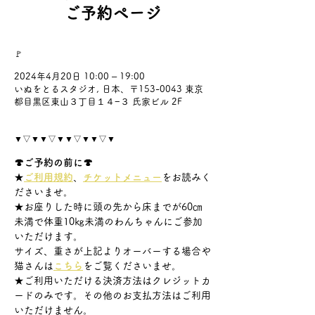
ご予約ページ
🚩
2024年4月20日 10:00 – 19:00
いぬをとるスタジオ, 日本、〒153-0043 東京
都目黒区東山３丁目１４−３ 氏家ビル 2F
▼▽▼▼▽▼▼▽▼▼▽▼
🍄ご予約の前に🍄
★
ご利用規約
、
チケットメニュー
をお読みく
ださいませ。
★お座りした時に頭の先から床までが60㎝
未満で体重10㎏未満のわんちゃんにご参加
いただけます。
サイズ、重さが上記よりオーバーする場合や
猫さんは
こちら
をご覧くださいませ。
★ご利用いただける決済方法はクレジットカ
ードのみです。その他のお支払方法はご利用
いただけません。