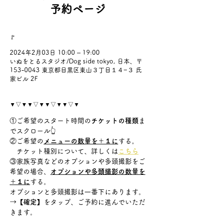
予約ページ
🚩
2024年2月03日 10:00 – 19:00
いぬをとるスタジオ/Dog side tokyo, 日本、〒
153-0043 東京都目黒区東山３丁目１４−３ 氏
家ビル 2F
▼▽▼▼▽▼▼▽▼▼▽▼
①ご希望のスタート時間の
チケットの種類
ま
でスクロール👆
②ご希望の
メニューの数量を＋１に
する。
　チケット種別について、詳しくは
こちら
③家族写真などのオプションや多頭撮影をご
希望の場合、
オプションや多頭撮影の数量を
＋１に
する。
オプションと多頭撮影は一番下にあります。
→【確定】
をタップ、ご予約に進んでいただ
きます。