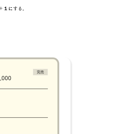
＋１に
する。
完売
000