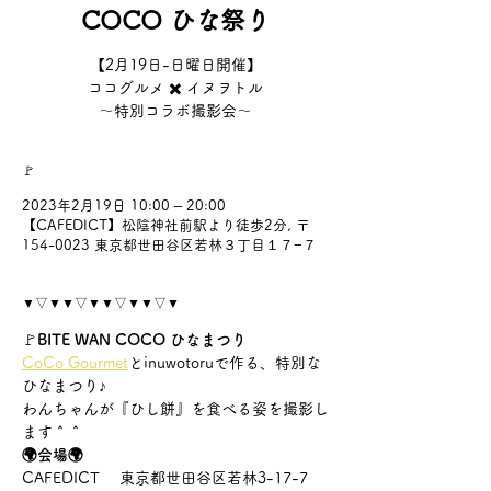
COCO ひな祭り
【2月19日-日曜日開催】
ココグルメ ✖️ イヌヲトル
〜特別コラボ撮影会〜
🚩
2023年2月19日 10:00 – 20:00
【CAFEDICT】松陰神社前駅より徒歩2分, 〒
154-0023 東京都世田谷区若林３丁目１７−７
▼▽▼▼▽▼▼▽▼▼▽▼
🚩
BITE WAN COCO ひなまつり
CoCo Gourmet
とinuwotoruで作る、特別な
ひなまつり♪
わんちゃんが『ひし餅』を食べる姿を撮影し
ます＾＾
🌍会場🌍
CAFEDICT 　東京都世田谷区若林3-17-7