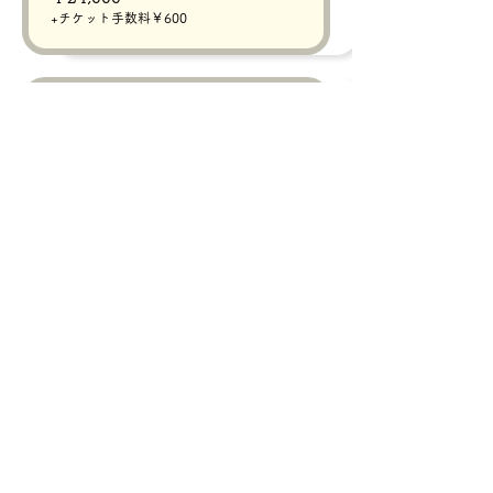
+チケット手数料￥600
完売
チケットの種類
14:10~14:50 参加チケット
詳細を見る
価格
価格範囲：￥15,000〜￥24,000
1頭で参加
￥15,000
+チケット手数料￥375
2頭で参加
￥24,000