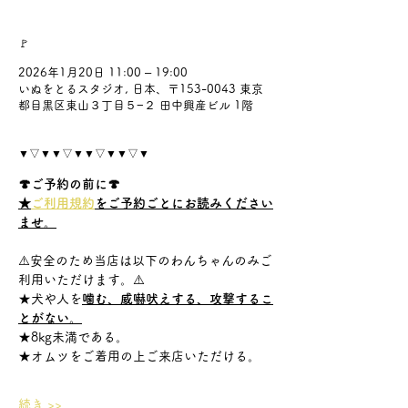
🚩
2026年1月20日 11:00 – 19:00
いぬをとるスタジオ, 日本、〒153-0043 東京
都目黒区東山３丁目５−２ 田中興産ビル 1階
▼▽▼▼▽▼▼▽▼▼▽▼
🍄ご予約の前に🍄
★
ご利用規約
をご予約ごとにお読みください
ませ。
⚠️安全のため当店は以下のわんちゃんのみご
利用いただけます。⚠️
★犬や人を
噛む、威嚇吠えする、攻撃するこ
とがない。
★8kg未満である。
★オムツをご着用の上ご来店いただける。
続き >>