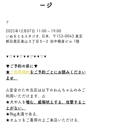
ージ
🚩
2025年12月07日 11:00 – 19:00
いぬをとるスタジオ, 日本、〒153-0043 東京
都目黒区東山３丁目５−２ 田中興産ビル 1階
▼▽▼▼▽▼▼▽▼▼▽▼
🍄ご予約の前に🍄
★
ご利用規約
をご予約ごとにお読みください
ませ。
⚠️安全のため当店は以下のわんちゃんのみご
利用いただけます。⚠️
★犬や人を
噛む、威嚇吠えする、攻撃するこ
とがない。
★8kg未満である。
★オムツをご着用の上ご来店いただける。