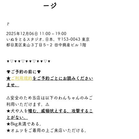
ージ
🚩
2025年12月06日 11:00 – 19:00
いぬをとるスタジオ, 日本、〒153-0043 東京
都目黒区東山３丁目５−２ 田中興産ビル 1階
▼▽▼▼▽▼▼▽▼▼▽▼
🍄ご予約の前に🍄
★
ご利用規約
をご予約ごとにお読みください
ませ。
⚠️安全のため当店は以下のわんちゃんのみご
利用いただけます。⚠️
★犬や人を
噛む、威嚇吠えする、攻撃するこ
とがない。
★8kg未満である。
★オムツをご着用の上ご来店いただける。