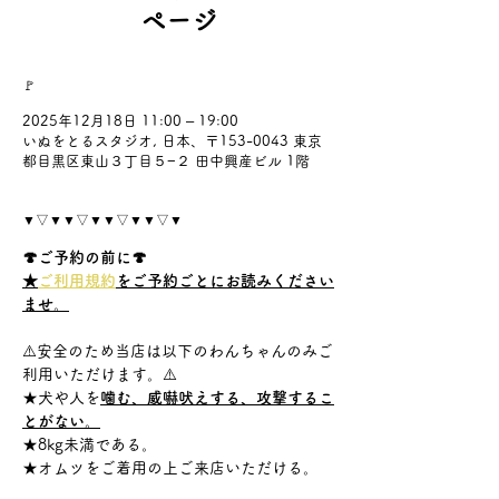
ページ
🚩
2025年12月18日 11:00 – 19:00
いぬをとるスタジオ, 日本、〒153-0043 東京
都目黒区東山３丁目５−２ 田中興産ビル 1階
▼▽▼▼▽▼▼▽▼▼▽▼
🍄ご予約の前に🍄
★
ご利用規約
をご予約ごとにお読みください
ませ。
⚠️安全のため当店は以下のわんちゃんのみご
利用いただけます。⚠️
★犬や人を
噛む、威嚇吠えする、攻撃するこ
とがない。
★8kg未満である。
★オムツをご着用の上ご来店いただける。