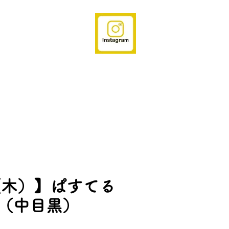
（木）】ぱすてる
 （中目黒）