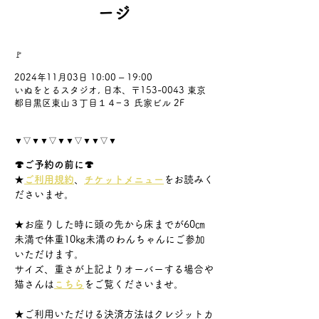
ージ
🚩
2024年11月03日 10:00 – 19:00
いぬをとるスタジオ, 日本、〒153-0043 東京
都目黒区東山３丁目１４−３ 氏家ビル 2F
▼▽▼▼▽▼▼▽▼▼▽▼
🍄ご予約の前に🍄
★
ご利用規約
、
チケットメニュー
をお読みく
ださいませ。
★お座りした時に頭の先から床までが60㎝
未満で体重10㎏未満のわんちゃんにご参加
いただけます。
サイズ、重さが上記よりオーバーする場合や
猫さんは
こちら
をご覧くださいませ。
★ご利用いただける決済方法はクレジットカ