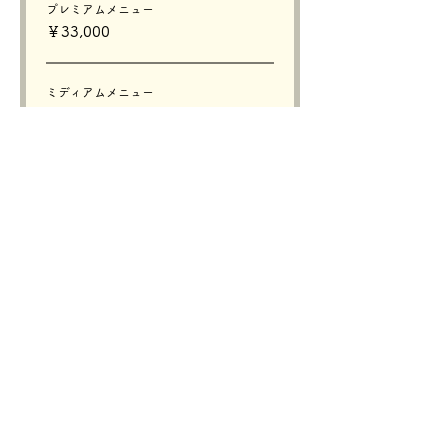
プレミアムメニュー
￥33,000
ミディアムメニュー
￥25,000
レギュラーメニュー
￥16,500
販売終了
チケットの種類
【プレミアムメニュー】多頭撮影
詳細を見る
価格
￥5,000