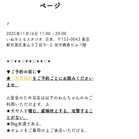
ページ
🚩
2025年11月16日 11:00 – 20:00
いぬをとるスタジオ, 日本、〒153-0043 東京
都目黒区東山３丁目５−２ 田中興産ビル 1階
▼▽▼▼▽▼▼▽▼▼▽▼
🍄ご予約の前に🍄
★
ご利用規約
をご予約ごとにお読みください
ませ。
⚠️安全のため当店は以下のわんちゃんのみご
利用いただけます。⚠️
★犬や人を
噛む、威嚇吠えする、攻撃するこ
とがない。
★8kg未満である。
★オムツをご着用の上ご来店いただける。