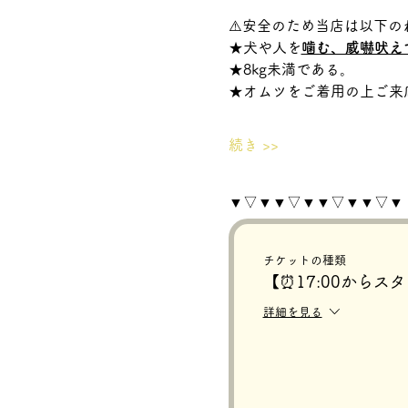
⚠️安全のため当店は以下の
★犬や人を
噛む、威嚇吠え
★8kg未満である。
★オムツをご着用の上ご来
続き >>
▼▽▼▼▽▼▼▽▼▼▽▼
チケットの種類
【⏰17:00からス
詳細を見る