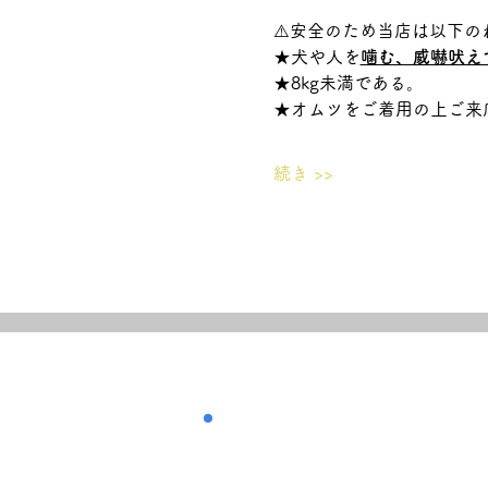
⚠️安全のため当店は以下の
★犬や人を
噛む、威嚇吠え
★8kg未満である。
★オムツをご着用の上ご来
続き >>